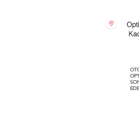
Opti
Kad
OT
OPT
SON
EDE