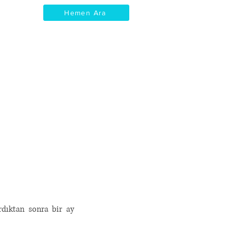
Hemen Ara
İletişim
International patients
Blog
rdıktan sonra bir ay