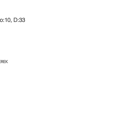
No:10, D:33
EREK