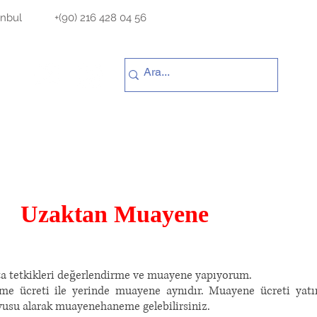
16 428 04 56
bulentduz@gmail.com
anbul
+(90) 216 428 04 56
Hasta Görüşleri
Akademik Yayınlar
Medya
Uzaktan
Muayene
ta tetkikleri değerlendirme ve muayene yapıyorum.
me ücreti ile yerinde muayene aynıdır. Muayene ücreti yatı
vusu alarak muayenehaneme gelebilirsiniz.