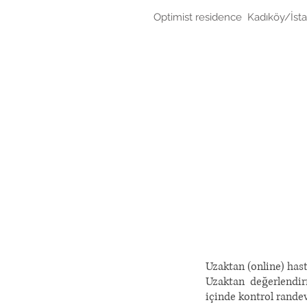
0 2
Optimist residence Kadıköy/İst
Anasayfa
Özgeçmiş
Ameliyatlar
Uzaktan (online) has
Uzaktan değerlendir
içinde kontrol rande