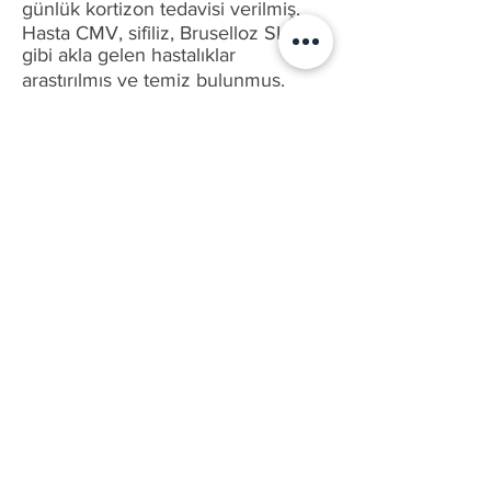
günlük kortizon tedavisi verilmiş.
Hasta CMV, sifiliz, Bruselloz SLE
gibi akla gelen hastalıklar
araştırılmış ve temiz bulunmuş.
Daha sonra MS konusunda meşhur
olan doktor arayışı ile bulundukları
şehirden birkaç başka şehirlere
giderek muayene ve tedavi
yaptırmışlar.
LP yaparak belden beyin omurilik
sıvısı alınmış ve BOS basıncı
bakılmış. Kafa içi basıncın yüksek
olduğu düşünülerek Diazomid
başlanmış.
Kilo vermesi tavsiye edilerek hasta
hasta diyetisyene yönlendirilmiş.
Bu süre içinde hastanın diz
kapaklarında ağrılar başlamış. Diz