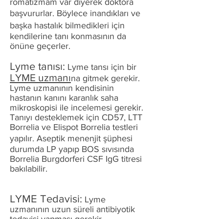
romatizmam var diyerek doktora
başvururlar. Böylece inandıkları ve
başka hastalık bilmedikleri için
kendilerine tanı konmasının da
önüne geçerler.
Lyme tanısı:
Lyme tansı için bir
LYME uzmanı
na gitmek gerekir.
Lyme uzmanının kendisinin
hastanın kanını karanlık saha
mikroskopisi ile incelemesi gerekir.
Tanıyı desteklemek için CD57, LTT
Borrelia ve Elispot Borrelia testleri
yapılır. Aseptik menenjit şüphesi
durumda LP yapıp BOS sıvısında
Borrelia Burgdorferi CSF IgG titresi
bakılabilir.
LYME Tedavisi:
Lyme
uzmanının uzun süreli antibiyotik