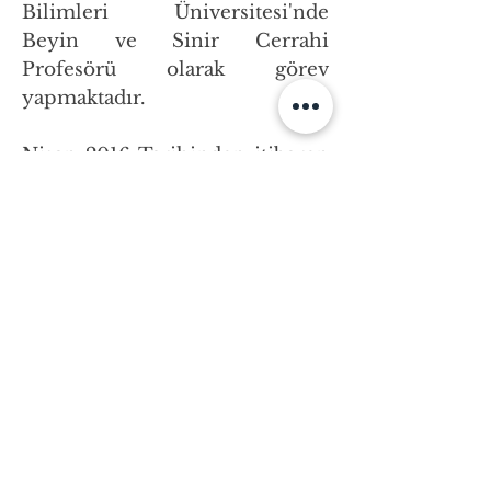
Bilimleri Üniversitesi'nde
Beyin ve Sinir Cerrahi
Profesörü olarak görev
yapmaktadır.
Nisan 2016 Tarihinden itibaren
Profesör ünvanı almıştır.
İki çocuk babasıdır.
BULENT DUZ MD, Professor in
Neurosurgery
Bulent DUZ MD, has graduated
from Gulhane Military Medical