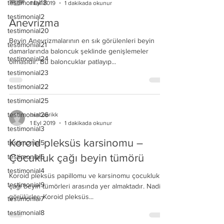
testimonial18
1 Eyl 2019
1 dakikada okunur
testimonial2
Anevrizma
testimonial20
Beyin Anevrizmalarının en sık görülenleri beyin
testimonial21
damarlarında baloncuk şeklinde genişlemeler
testimonial24
olmasıdır. Bu baloncuklar patlayıp...
testimonial23
testimonial22
testimonial25
testimonial26
burcuarikk
1 Eyl 2019
1 dakikada okunur
testimonial3
Koroid pleksüs karsinomu –
testimonial5
Çocukluk çağı beyin tümörü
testimonial6
testimonial4
Koroid pleksüs papillomu ve karsinomu çocukluk
testimonial9
çağı beyin tümörleri arasında yer almaktadır. Nadir
görülürler. Koroid pleksüs...
testimonial7
testimonial8