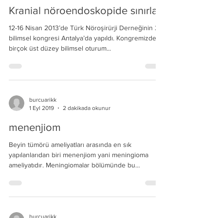
Kranial nöroendoskopide sınırlar
12-16 Nisan 2013’de Türk Nöroşirürji Derneğinin 27.
bilimsel kongresi Antalya’da yapıldı. Kongremizde
birçok üst düzey bilimsel oturum...
burcuarikk
1 Eyl 2019
2 dakikada okunur
menenjiom
Beyin tümörü ameliyatları arasında en sık
yapılanlarıdan biri menenjiom yani meningioma
ameliyatıdır. Meningiomalar bölümünde bu
tümörler...
burcuarikk