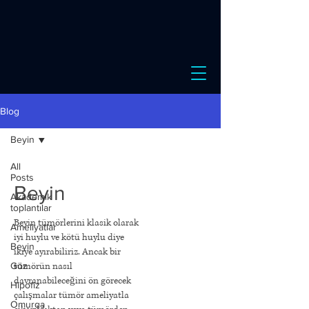
Blog
Beyin
All
Posts
Beyin
Akademik
toplantılar
Beyin tümörlerini klasik olarak
Ameliyatlar
iyi huylu ve kötü huylu diye
Beyin
ikiye ayırabiliriz. Ancak bir
Göz
tümörün nasıl
davranabileceğini ön görecek
Hipofiz
çalışmalar tümör ameliyatla
Omurga