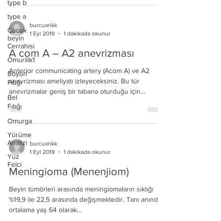
type b
type a
burcuarikk
Çocuk
1 Eyl 2019
1 dakikada okunur
beyin
Cerrahisi
A com A – A2 anevrizması
Omurilik1
Anterior communicating artery (Acom A) ve A2
Boyun
anevrizması ameliyatı izleyeceksiniz. Bu tür
Fıtığı
anevrizmalar geniş bir tabana oturduğu için...
Bel
Fıtığı
Omurga
Yürüme
Analizi
burcuarikk
1 Eyl 2019
1 dakikada okunur
Yüz
Felci
Meningioma (Menenjiom)
Beyin tümörleri arasında meningiomaların sıklığı
%19,9 ile 22,5 arasında değişmektedir. Tanı anında
ortalama yaş 64 olarak...