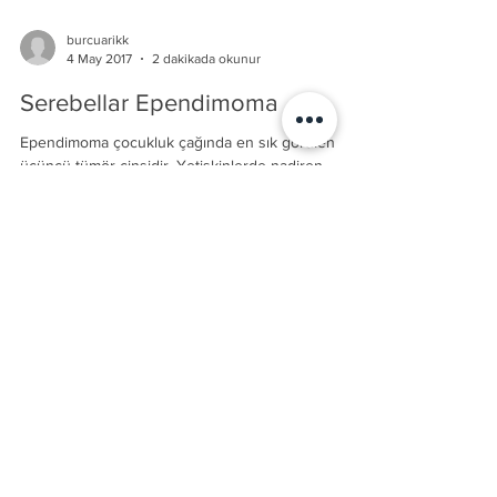
burcuarikk
4 May 2017
2 dakikada okunur
Serebellar Ependimoma
Ependimoma çocukluk çağında en sık görülen
üçüncü tümör cinsidir. Yetişkinlerde nadiren
görülürler. Ependimomalar beyinde ventrikül...
burcuarikk
25 Eyl 2016
1 dakikada okunur
Araknoid kistler
Araknoid kist nedir? Araknoid kistler hakkında kısa