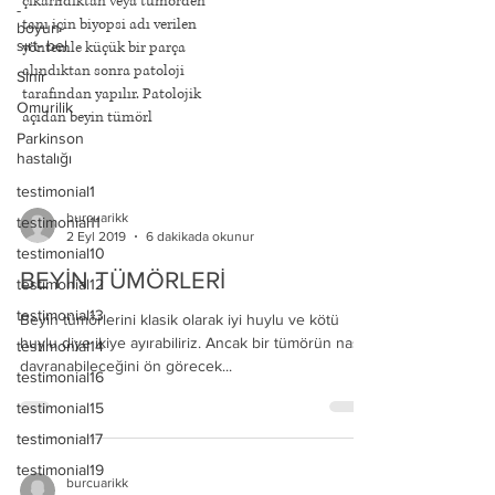
çıkarıldıktan veya tümörden
-
tanı için biyopsi adı verilen
boyun-
sırt- bel
yöntemle küçük bir parça
alındıktan sonra patoloji
Sinir
tarafından yapılır. Patolojik
Omurilik
açıdan beyin tümörl
Parkinson
hastalığı
testimonial1
burcuarikk
testimonial11
2 Eyl 2019
6 dakikada okunur
testimonial10
BEYİN TÜMÖRLERİ
testimonial12
testimonial13
Beyin tümörlerini klasik olarak iyi huylu ve kötü
huylu diye ikiye ayırabiliriz. Ancak bir tümörün nasıl
testimonial14
davranabileceğini ön görecek...
testimonial16
testimonial15
testimonial17
testimonial19
burcuarikk