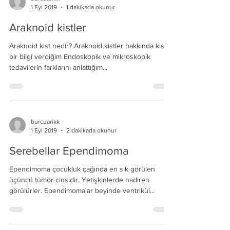
1 Eyl 2019
1 dakikada okunur
Araknoid kistler
Araknoid kist nedir? Araknoid kistler hakkında kısa
bir bilgi verdiğim Endoskopik ve mikroskopik
tedavilerin farklarını anlattığım...
burcuarikk
1 Eyl 2019
2 dakikada okunur
Serebellar Ependimoma
Ependimoma çocukluk çağında en sık görülen
üçüncü tümör cinsidir. Yetişkinlerde nadiren
görülürler. Ependimomalar beyinde ventrikül...