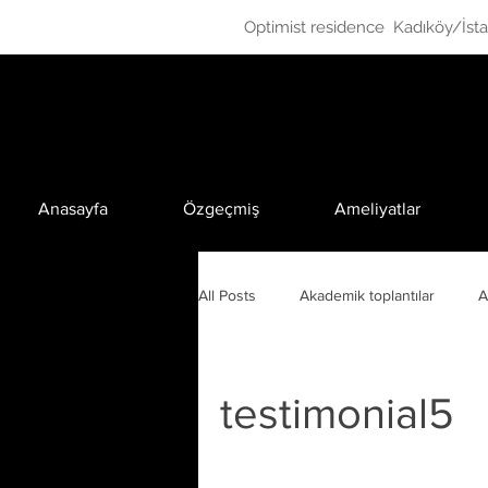
0 2
Optimist residence Kadıköy/İst
Anasayfa
Özgeçmiş
Ameliyatlar
All Posts
Akademik toplantılar
A
Parkinson hastalığı
testimonial1
testimonial5
testimonial16
testimonial15