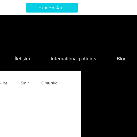
Hemen Ara
İletişim
International patients
Blog
- bel
Sinir
Omurilik
ial13
testimonial14
testimonial20