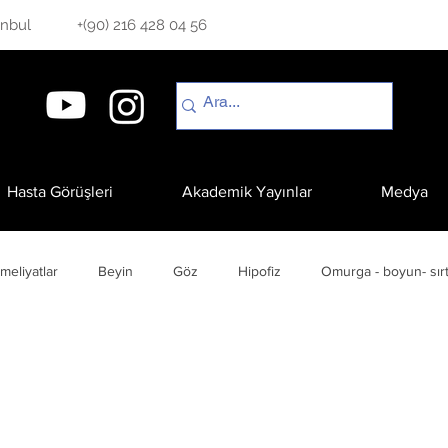
16 428 04 56
bulentduz@gmail.com
anbul
+(90) 216 428 04 56
Hasta Görüşleri
Akademik Yayınlar
Medya
meliyatlar
Beyin
Göz
Hipofiz
Omurga - boyun- sırt
testimonial11
testimonial10
testimonial12
testimon
testimonial17
testimonial19
testimonial18
testimonial2