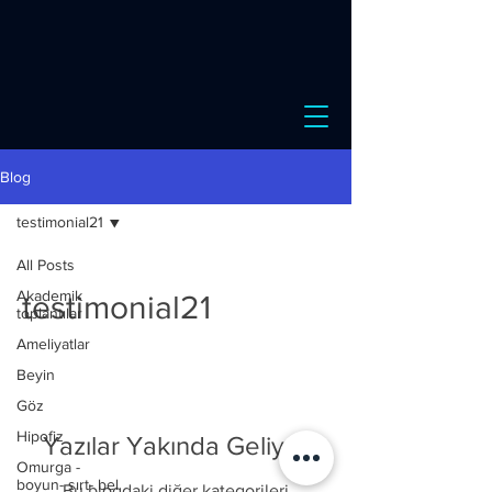
Blog
testimonial21
All Posts
Akademik
testimonial21
toplantılar
Ameliyatlar
Beyin
Göz
Hipofiz
Yazılar Yakında Geliyor
Omurga -
boyun- sırt- bel
Bu blogdaki diğer kategorileri